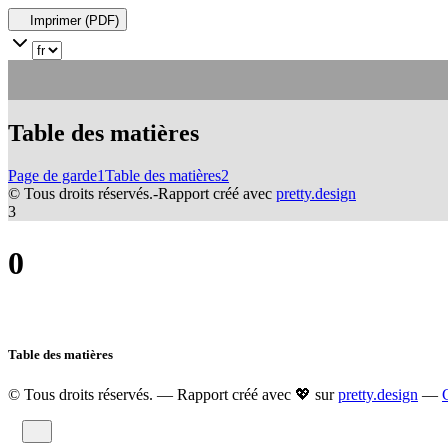
Imprimer (PDF)
Table des matières
Page de garde
1
Table des matières
2
© Tous droits réservés.
-
Rapport créé avec
pretty.design
3
0
1
2
Table des matières
3
© Tous droits réservés. — Rapport créé avec 💖 sur
pretty.design
—
4
5